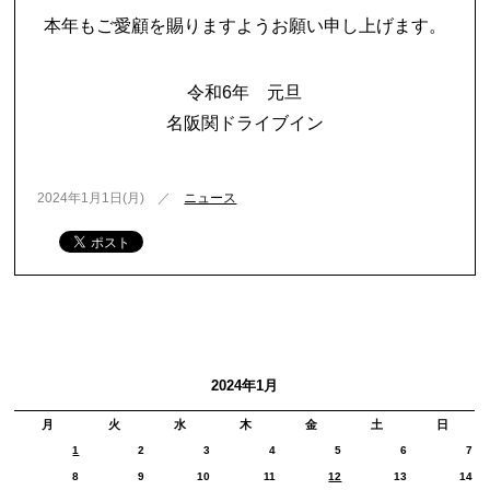
本年もご愛顧を賜りますようお願い申し上げます。
令和6年 元旦
名阪関ドライブイン
2024年1月1日(月) ／
ニュース
2024年1月
月
火
水
木
金
土
日
1
2
3
4
5
6
7
8
9
10
11
12
13
14