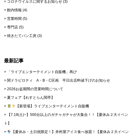
コロナウイルスに関するお知らせ
(3)
館内情報
(4)
営業時間
(5)
専門店
(5)
焼きたてパン工房
(3)
最新記事
「ライブエンターテイメント自販機」再び
関ドラピロティ A・B・C区画 平日出店料値下げのお知らせ
2026お盆期間の営業時間について
夏フェア【れすとらん関亭】
【新登場】ライブエンターテイメント自販機
【7.18(土)~】500台以上のガチャガチャが大集合！！【夏休み２大イベン
ト】
【夏休み・土日祝限定！】井村屋アイス食べ放題！【夏休み２大イベン