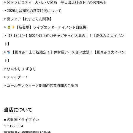
関ドラピロティ A・B・C区画 平日出店料値下げのお知らせ
2026お盆期間の営業時間について
夏フェア【れすとらん関亭】
【新登場】ライブエンターテイメント自販機
【7.18(土)~】500台以上のガチャガチャが大集合！！【夏休み２大イベン
ト】
【夏休み・土日祝限定！】井村屋アイス食べ放題！【夏休み２大イベン
ト】
ひんやり くずきり
チャイダー！
ゴールデンウィーク期間の営業時間のご案内
当店について
■ 名阪関ドライブイン
〒519-1114
三重県亀山市関町萩原39番地